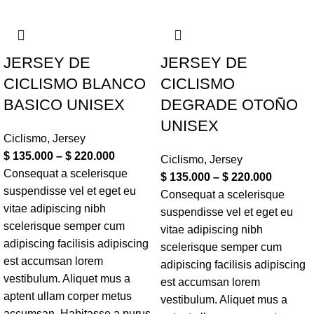
JERSEY DE
JERSEY DE
CICLISMO BLANCO
CICLISMO
BASICO UNISEX
DEGRADE OTOÑO
UNISEX
Ciclismo
,
Jersey
$
135.000
–
$
220.000
Ciclismo
,
Jersey
Consequat a scelerisque
$
135.000
–
$
220.000
suspendisse vel et eget eu
Consequat a scelerisque
vitae adipiscing nibh
suspendisse vel et eget eu
scelerisque semper cum
vitae adipiscing nibh
adipiscing facilisis adipiscing
scelerisque semper cum
est accumsan lorem
adipiscing facilisis adipiscing
vestibulum. Aliquet mus a
est accumsan lorem
aptent ullam corper metus
vestibulum. Aliquet mus a
accumsan. Habitasse a purus