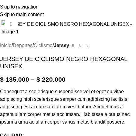
Skip to navigation
Menú
Skip to main content
Haga Click para agrandar
Inicio
Deportes
Ciclismo
Jersey
JERSEY DE CICLISMO NEGRO HEXAGONAL
UNISEX
$
135.000
–
$
220.000
Consequat a scelerisque suspendisse vel et eget eu vitae
adipiscing nibh scelerisque semper cum adipiscing facilisis
adipiscing est accumsan lorem vestibulum. Aliquet mus a
aptent ullam corper metus accumsan. Habitasse a purus nec
ipsum a urna ac ullamcorper varius metus blandit posuere.
CALIDAD