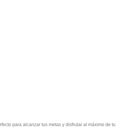
INFORMACIÓN
conoce +
Politica de tratamiento de datos
Preguntas frecuentes
Cuidados de la prenda
Política de cambios y devoluciones
rfecto para alcanzar tus metas y disfrutar al máximo de tu