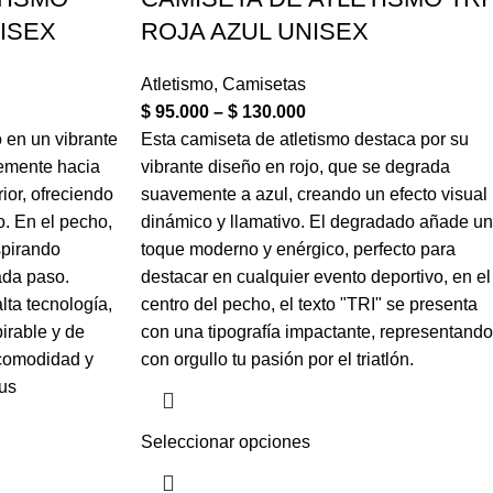
ISEX
ROJA AZUL UNISEX
Atletismo
,
Camisetas
$
95.000
–
$
130.000
 en un vibrante
Esta camiseta de atletismo destaca por su
temente hacia
vibrante diseño en rojo, que se degrada
rior, ofreciendo
suavemente a azul, creando un efecto visual
. En el pecho,
dinámico y llamativo. El degradado añade un
spirando
toque moderno y enérgico, perfecto para
ada paso.
destacar en cualquier evento deportivo, en el
lta tecnología,
centro del pecho, el texto "TRI" se presenta
pirable y de
con una tipografía impactante, representando
 comodidad y
con orgullo tu pasión por el triatlón.
tus
Seleccionar opciones