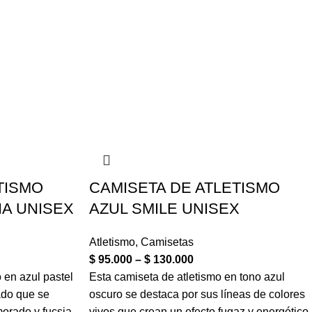
TISMO
CAMISETA DE ATLETISMO
IA UNISEX
AZUL SMILE UNISEX
Atletismo
,
Camisetas
$
95.000
–
$
130.000
 en azul pastel
Esta camiseta de atletismo en tono azul
do que se
oscuro se destaca por sus líneas de colores
orado y fucsia
vivos que crean un efecto fugaz y energético.