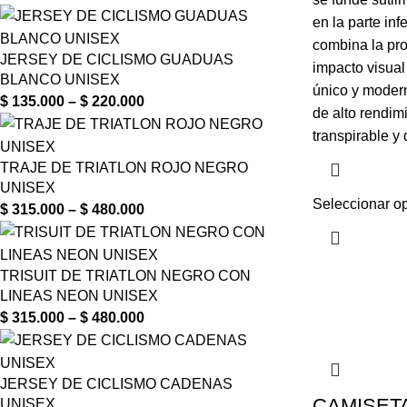
en la parte in
combina la pro
JERSEY DE CICLISMO GUADUAS
impacto visual 
BLANCO UNISEX
único y modern
$
135.000
–
$
220.000
de alto rendimi
transpirable y
TRAJE DE TRIATLON ROJO NEGRO
UNISEX
Seleccionar o
$
315.000
–
$
480.000
TRISUIT DE TRIATLON NEGRO CON
LINEAS NEON UNISEX
$
315.000
–
$
480.000
JERSEY DE CICLISMO CADENAS
CAMISETA
UNISEX