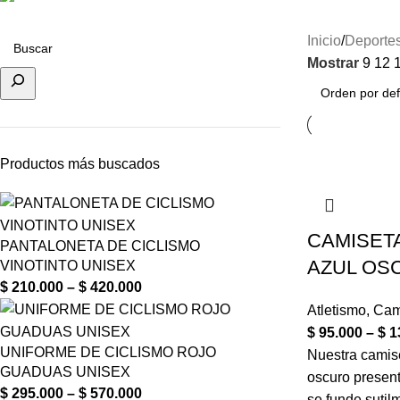
7 Productos
Inicio
Deporte
Mostrar
9
12
Productos más buscados
CAMISETA
PANTALONETA DE CICLISMO
AZUL OS
VINOTINTO UNISEX
$
210.000
–
$
420.000
Atletismo
,
Cam
$
95.000
–
$
1
UNIFORME DE CICLISMO ROJO
Nuestra camise
GUADUAS UNISEX
oscuro presen
$
295.000
–
$
570.000
se funde sutil