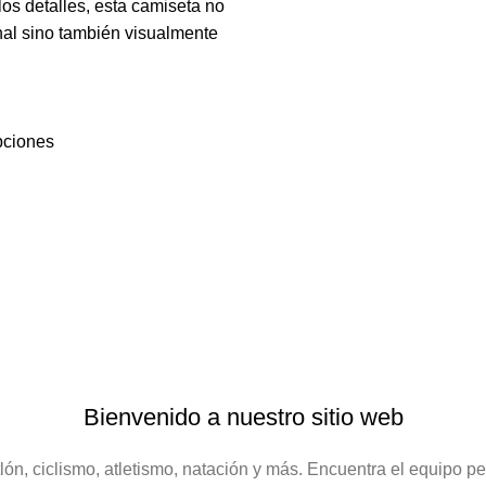
los detalles, esta camiseta no
nal sino también visualmente
pciones
Personalizamos prendas para ciclismo, generando confort,
distinción y perfecta adaptación en todo momento, con
materiales de la mejor calidad.
Sitio Web Desarrollado por:
Rgbmediadigital.com
Bienvenido a nuestro sitio web
lón, ciclismo, atletismo, natación y más. Encuentra el equipo pe