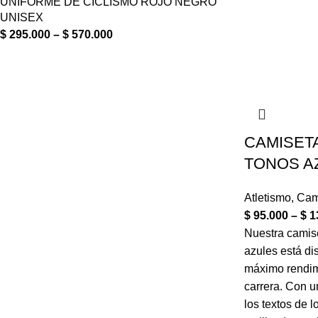
UNIFORME DE CICLISMO ROJO NEGRO
UNISEX
$
295.000
–
$
570.000
CAMISETA
TONOS A
Atletismo
,
Cam
$
95.000
–
$
1
Nuestra camise
azules está di
máximo rendim
carrera. Con u
los textos de l