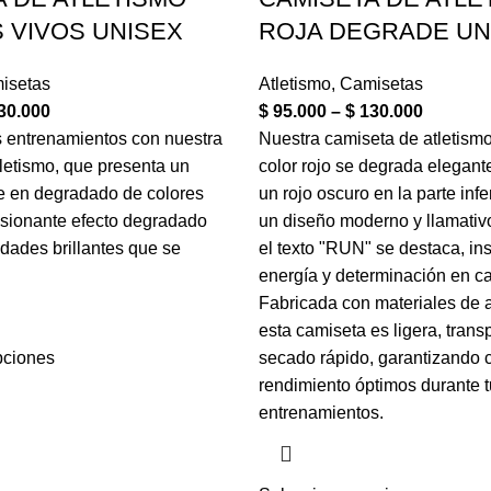
 VIVOS UNISEX
ROJA DEGRADE UN
isetas
Atletismo
,
Camisetas
30.000
$
95.000
–
$
130.000
s entrenamientos con nuestra
Nuestra camiseta de atletismo
letismo, que presenta un
color rojo se degrada elegan
e en degradado de colores
un rojo oscuro en la parte infe
esionante efecto degradado
un diseño moderno y llamativo
dades brillantes que se
el texto "RUN" se destaca, in
energía y determinación en c
Fabricada con materiales de a
esta camiseta es ligera, trans
pciones
secado rápido, garantizando
rendimiento óptimos durante 
entrenamientos.