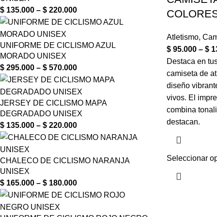
$
135.000
–
$
220.000
COLORES
Atletismo
,
Cam
UNIFORME DE CICLISMO AZUL
$
95.000
–
$
1
MORADO UNISEX
Destaca en tu
$
295.000
–
$
570.000
camiseta de at
diseño vibrant
vivos. El impr
JERSEY DE CICLISMO MAPA
combina tonali
DEGRADADO UNISEX
destacan.
$
135.000
–
$
220.000
Seleccionar o
CHALECO DE CICLISMO NARANJA
UNISEX
$
165.000
–
$
180.000