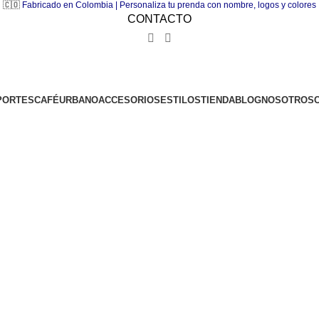
🇨🇴
Fabricado en Colombia | Personaliza tu prenda con nombre, logos y colores
CONTACTO
PORTES
CAFÉ
URBANO
ACCESORIOS
ESTILOS
TIENDA
BLOG
NOSOTROS