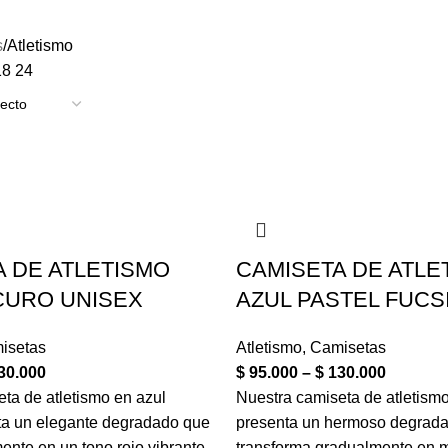
s
Atletismo
18
24
 DE ATLETISMO
CAMISETA DE ATLE
CURO UNISEX
AZUL PASTEL FUCS
isetas
Atletismo
,
Camisetas
30.000
$
95.000
–
$
130.000
ta de atletismo en azul
Nuestra camiseta de atletismo
ta un elegante degradado que
presenta un hermoso degrada
mente en un tono rojo vibrante
transforma gradualmente en m