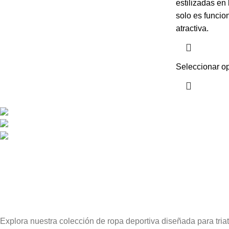
estilizadas en 
solo es funcio
atractiva.
Seleccionar o
CONTACTO
Bogotá Colombia.
info@blackmouth.com.co
315 0178281
Todos los derechos reservados
2026. | BLACKMOUT SPORTS | 
Explora nuestra colección de ropa deportiva diseñada para triat