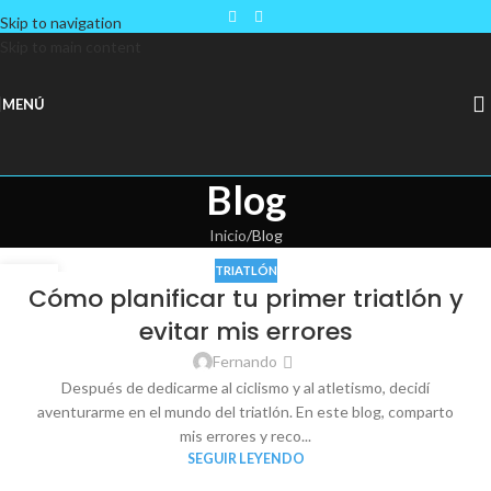
Skip to navigation
Skip to main content
MENÚ
Blog
Inicio
Blog
TRIATLÓN
26
Cómo planificar tu primer triatlón y
MAY
evitar mis errores
Fernando
Después de dedicarme al ciclismo y al atletismo, decidí
aventurarme en el mundo del triatlón. En este blog, comparto
mis errores y reco...
SEGUIR LEYENDO