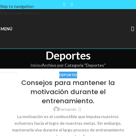
Skip to navigation
Skip to main content
MENÚ
Deportes
Inicio
Archivo por Categoría "Deportes"
DEPORTES
27
Consejos para mantener la
AGO
motivación durante el
entrenamiento.
Fernando
La motivación es el combustible que impulsa nuestros
esfuerzos hacia el logro de nuestras metas. Sin embargo,
mantenerla viva durante el largo proceso de entrenamiento