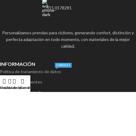
315 0178281
Personalizamos prendas para ciclismo, generando confort, distinción y
perfecta adaptación en todo momento, con materiales de la mejor
calidad.
INFORMACIÓN
CONOCE +
Politica de tratamiento de datos
Preguntas frecuentes
a barra lateral
Tienda
Lista de deseos
Carro
Blog
Cuidados de la prenda
Política de cambios y devoluciones
Todos los derechos reservados
2026. | BLACKMOUT SPORTS | Sitio
Web Desarrollado por:
Rgbmediadigital.com