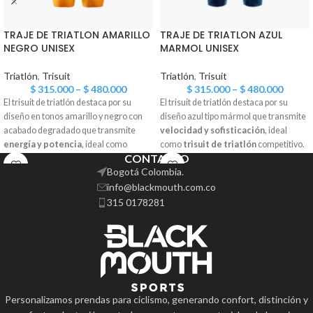
TRAJE DE TRIATLON AMARILLO
TRAJE DE TRIATLON AZUL
NEGRO UNISEX
MARMOL UNISEX
Triatlón
,
Trisuit
Triatlón
,
Trisuit
$
315.000
–
$
480.000
$
315.000
–
$
480.000
El trisuit de triatlón destaca por su
El trisuit de triatlón destaca por su
diseño en tonos amarillo y negro con
diseño azul tipo mármol que transmite
acabado degradado que transmite
velocidad y sofisticación
, ideal
energía y potencia
, ideal como
como
trisuit de triatlón
competitivo.
CONTACTO
trisuit de triatlón
competitivo. Este
Este trisuit es un traje de triatlón
Bogotá Colombia.
trisuit
es un traje de triatlón trifunción
trifunción para natación, ciclismo y
info@blackmouth.com.co
para natación, ciclismo y running,
running, desarrollado como uniforme
desarrollado como uniforme de
de triatlón enfocado en rendimiento.
315 0178281
triatlón técnico para alto rendimiento.
Integra
secado rápido
, ajuste
Integra
secado rápido
, ajuste
compresivo y aerodinámica para
compresivo y aerodinámica que
máximo confort en competencia.
optimizan el confort en competencia.
Funciona en distancias sprint, olímpico,
Funciona en distancias sprint, olímpico,
media y larga. Disponible como
trisuit
media y larga. Disponible como
trisuit
hombre
, trisuit mujer y traje de triatlón
Personalizamos prendas para ciclismo, generando confort, distinción y
hombre
, trisuit mujer y
traje de
personalizado con nombre, país y