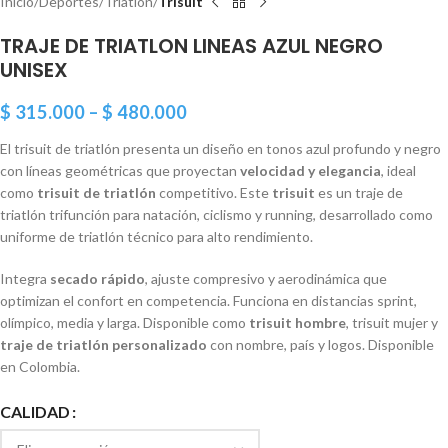
Inicio
Deportes
Triatlón
Trisuit
TRAJE DE TRIATLON LINEAS AZUL NEGRO
UNISEX
$
315.000
–
$
480.000
El trisuit de triatlón presenta un diseño en tonos azul profundo y negro
con líneas geométricas que proyectan
velocidad y elegancia
, ideal
como
trisuit de triatlón
competitivo. Este
trisuit
es un traje de
triatlón trifunción para natación, ciclismo y running, desarrollado como
uniforme de triatlón técnico para alto rendimiento.
Integra
secado rápido
, ajuste compresivo y aerodinámica que
optimizan el confort en competencia. Funciona en distancias sprint,
olímpico, media y larga. Disponible como
trisuit hombre
, trisuit mujer y
traje de triatlón personalizado
con nombre, país y logos. Disponible
en Colombia.
CALIDAD